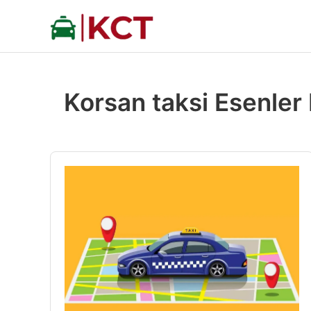
İçeriğe
atla
Korsan taksi Esenle