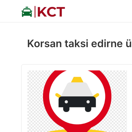
İçeriğe
atla
Korsan taksi edirne ü