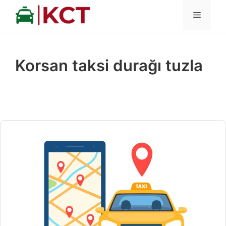
İçeriğe
MENÜ
atla
Korsan taksi durağı tuzla