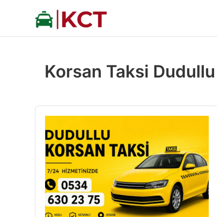
İçeriğe
atla
Korsan Taksi Dudullu