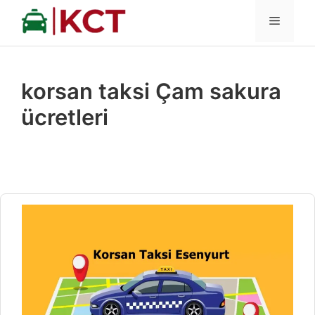
İçeriğe
MENÜ
atla
korsan taksi Çam sakura
ücretleri