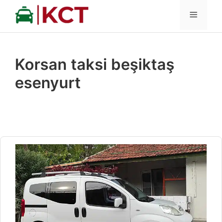
İçeriğe
MENÜ
atla
Korsan taksi beşiktaş
esenyurt