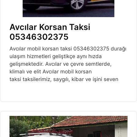
Avcılar Korsan Taksi
05346302375
Avcılar mobil korsan taksi 05346302375 durağı
ulaşım hizmetleri geliştikçe aynı hızda
gelişmektedir. Avcılar ve çevre semtlerde,
klimalı ve elit Avcılar mobil korsan
taksi taksilerimiz, saygılı, kibar ve işini seven