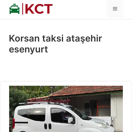
İçeriğe
MENÜ
atla
Korsan taksi ataşehir
esenyurt