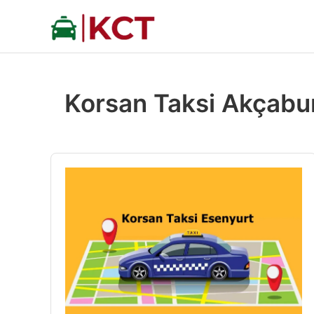
İçeriğe
atla
Korsan Taksi Akçabu