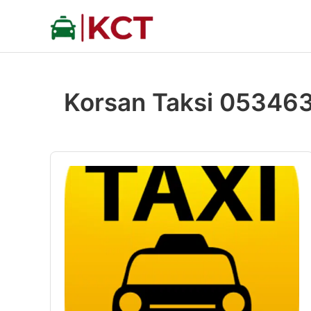
İçeriğe
atla
Korsan Taksi 05346