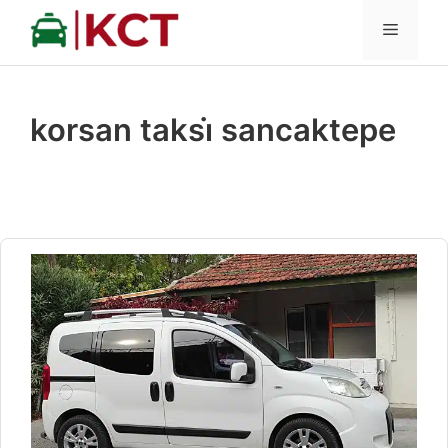
İçeriğe
MENÜ
atla
korsan taksi̇ sancaktepe