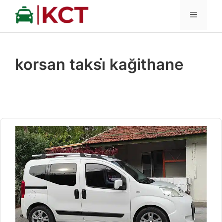
İçeriğe
MENÜ
atla
korsan taksi̇ kağithane