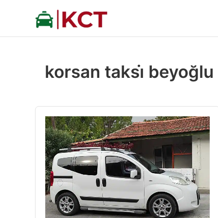
İçeriğe
atla
korsan taksi̇ beyoğlu