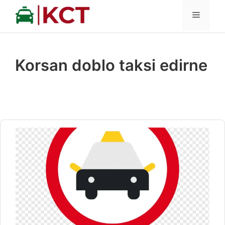
İçeriğe
MENÜ
atla
Korsan doblo taksi edirne