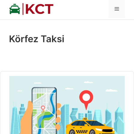
İçeriğe
MENÜ
atla
Körfez Taksi