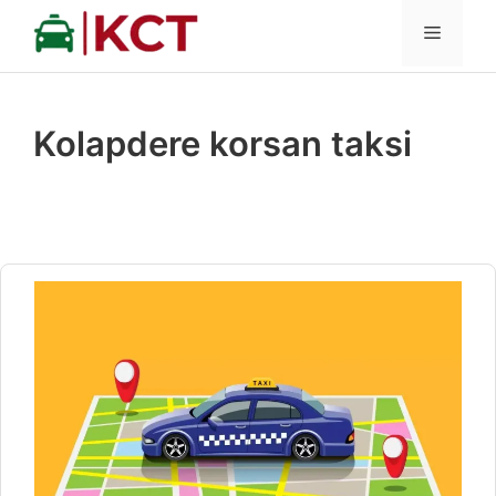
İçeriğe
MENÜ
atla
Kolapdere korsan taksi