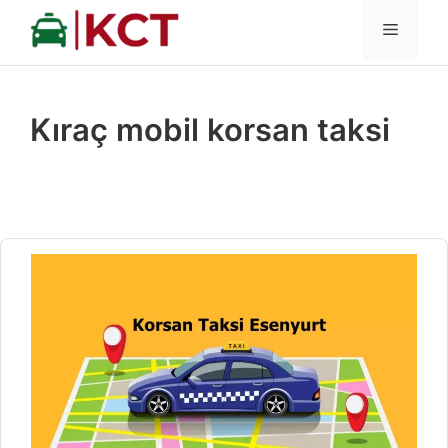
İçeriğe
MENÜ
atla
Kıraç mobil korsan taksi