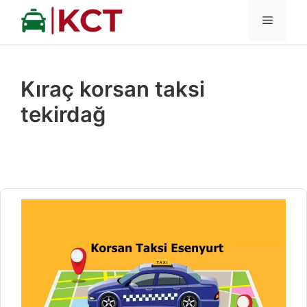
İçeriğe
MENÜ
atla
Kıraç korsan taksi
tekirdağ