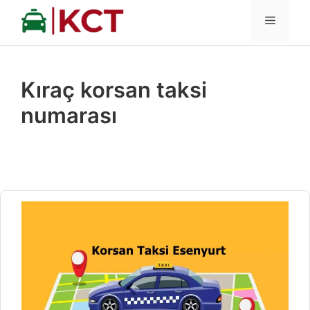
İçeriğe
MENÜ
atla
Kıraç korsan taksi
numarası