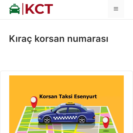
İçeriğe
MENÜ
atla
Kıraç korsan numarası