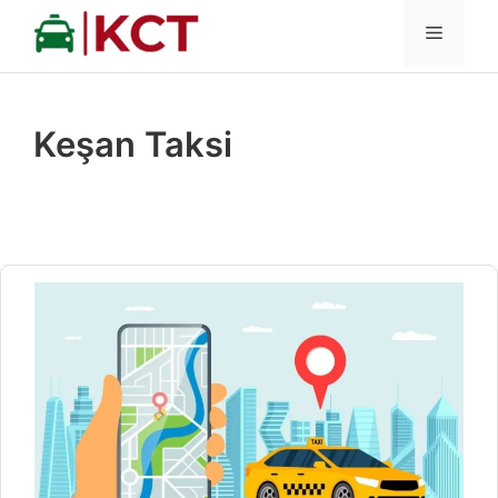
İçeriğe
MENÜ
atla
Keşan Taksi