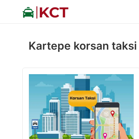
İçeriğe
atla
Kartepe korsan taksi