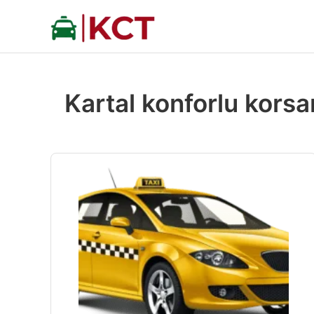
İçeriğe
atla
Kartal konforlu korsa