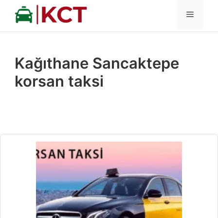
İçeriğe
MENÜ
atla
Kağıthane Sancaktepe
korsan taksi