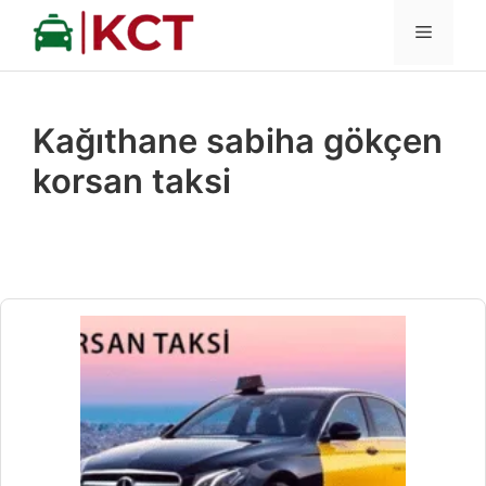
İçeriğe
MENÜ
atla
Kağıthane sabiha gökçen
korsan taksi