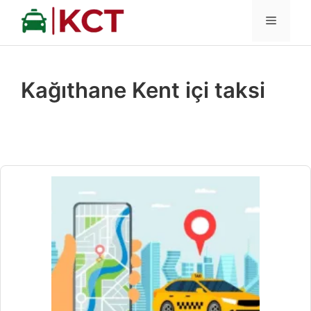
İçeriğe
MENÜ
atla
Kağıthane Kent içi taksi