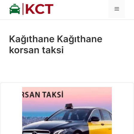
İçeriğe
MENÜ
atla
Kağıthane Kağıthane
korsan taksi