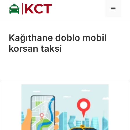
İçeriğe
MENÜ
atla
Kağıthane doblo mobil
korsan taksi