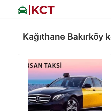
İçeriğe
atla
Kağıthane Bakırköy k