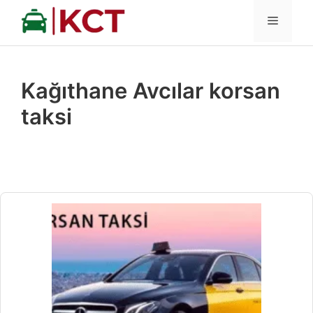
İçeriğe
MENÜ
atla
Kağıthane Avcılar korsan
taksi