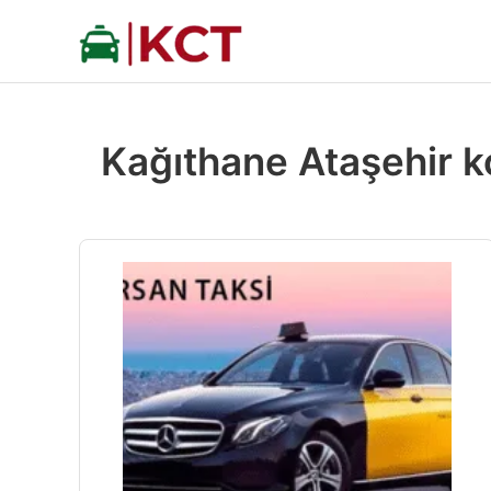
İçeriğe
atla
Kağıthane Ataşehir k