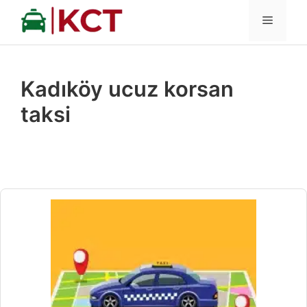
İçeriğe
MENÜ
atla
Kadıköy ucuz korsan
taksi