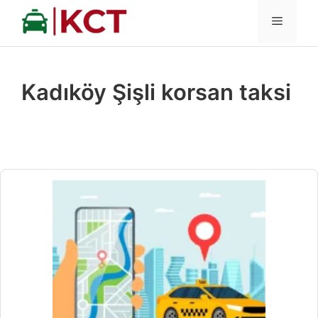
İçeriğe
MENÜ
atla
Kadıköy Şişli korsan taksi