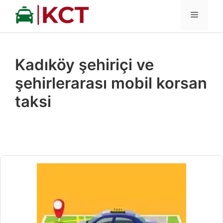
İçeriğe
MENÜ
atla
Kadıköy şehiriçi ve
şehirlerarası mobil korsan
taksi