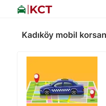
İçeriğe
atla
Kadıköy mobil korsan