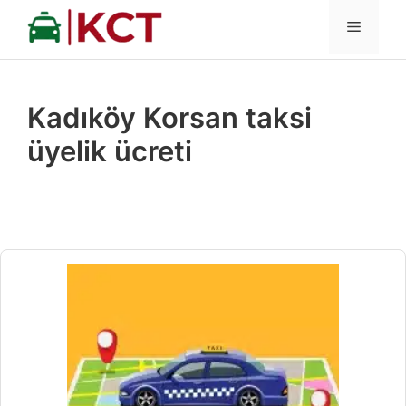
İçeriğe
MENÜ
atla
Kadıköy Korsan taksi
üyelik ücreti