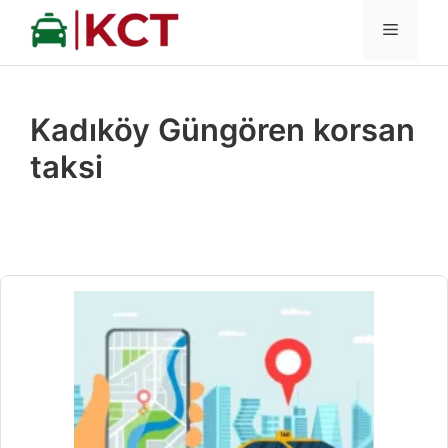
İçeriğe
MENÜ
atla
Kadıköy Güngören korsan
taksi