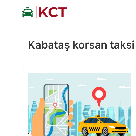
İçeriğe
atla
Kabataş korsan taksi 