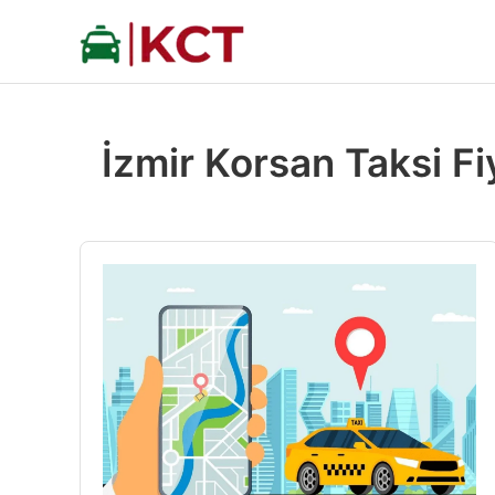
İçeriğe
atla
İzmir Korsan Taksi Fiy