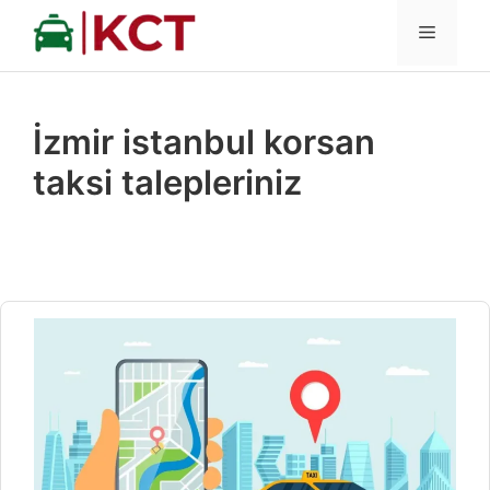
İçeriğe
MENÜ
atla
İzmir istanbul korsan
taksi talepleriniz