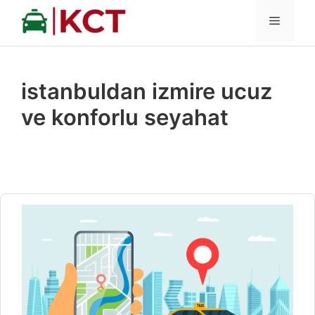
İçeriğe
MENÜ
atla
istanbuldan izmire ucuz
ve konforlu seyahat