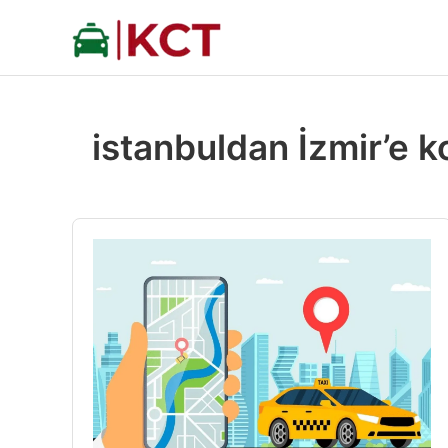
İçeriğe
atla
istanbuldan İzmir’e k