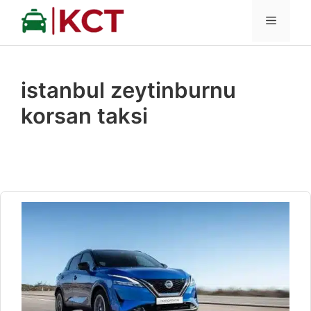
İçeriğe
MENÜ
atla
istanbul zeytinburnu
korsan taksi