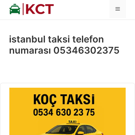
İçeriğe
MENÜ
atla
istanbul taksi telefon
numarası 05346302375