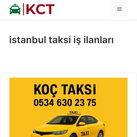
İçeriğe
MENÜ
atla
istanbul taksi iş ilanları