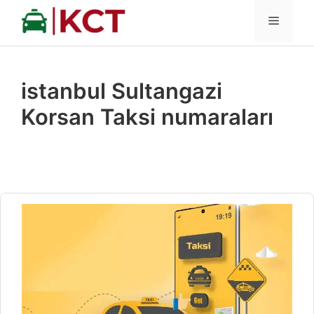
İçeriğe
MENÜ
atla
istanbul Sultangazi
Korsan Taksi numaraları