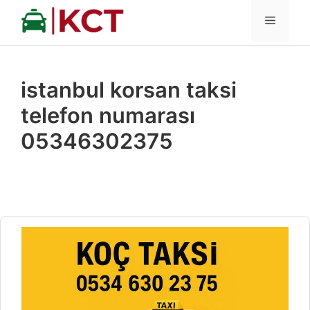
İçeriğe
MENÜ
atla
istanbul korsan taksi
telefon numarası
05346302375