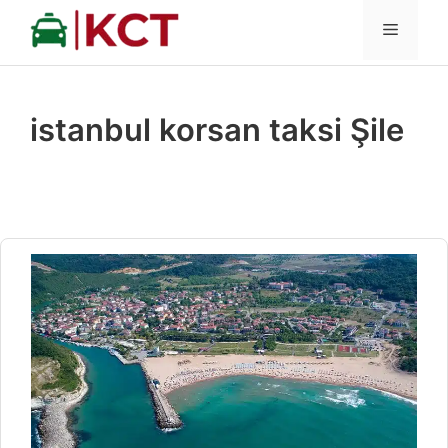
İçeriğe
MENÜ
atla
istanbul korsan taksi Şile