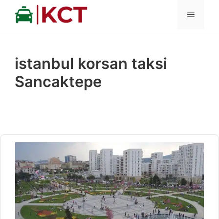
İçeriğe
MENÜ
atla
istanbul korsan taksi
Sancaktepe