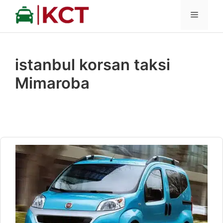
İçeriğe
MENÜ
atla
istanbul korsan taksi
Mimaroba